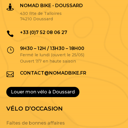
NOMAD BIKE - DOUSSARD

430 Rte de Talloires
74210 Doussard
+33 (0)7 52 08 06 27

9H30 – 12H / 13H30 – 18H00
}
Fermé le lundi (ouvert le 25/05)
Ouvert 7/7 en haute saison
CONTACT@NOMADBIKE.FR

Louer mon vélo à Doussard
VÉLO D’OCCASION
Faîtes de bonnes affaires