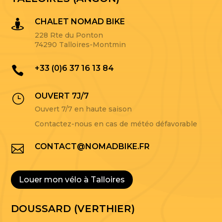
CHALET NOMAD BIKE

228 Rte du Ponton
74290 Talloires-Montmin
+33 (0)6 37 16 13 84

OUVERT 7J/7
}
Ouvert 7/7 en haute saison
Contactez-nous en cas de météo défavorable
CONTACT@NOMADBIKE.FR

Louer mon vélo à Talloires
DOUSSARD (VERTHIER)