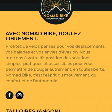
AVEC NOMAD BIKE, ROULEZ
LIBREMENT.
Profitez de vélos pensés pour vos déplacements,
vos balades et vos envies d’évasion. Nous
mettons à votre disposition des solutions
simples, pratiques et accessibles pour vous
permettre de bouger autrement, en toute liberté.
Nomad Bike, c’est l’esprit du mouvement, du
confort et de l’autonomie.
TALLOIRES (ANGON)