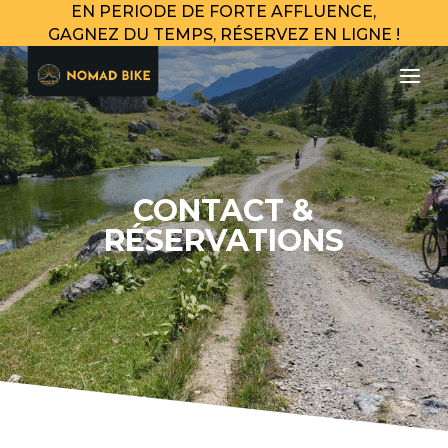
EN PERIODE DE FORTE AFFLUENCE,
GAGNEZ DU TEMPS, RÉSERVEZ EN LIGNE !
a
CONTACT &
RÉSERVATIONS