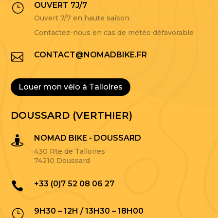
OUVERT 7J/7
}
Ouvert 7/7 en haute saison
Contactez-nous en cas de météo défavorable
CONTACT@NOMADBIKE.FR

Louer mon vélo à Talloires
DOUSSARD (VERTHIER)
NOMAD BIKE - DOUSSARD

430 Rte de Talloires
74210 Doussard
+33 (0)7 52 08 06 27

9H30 – 12H / 13H30 – 18H00
}