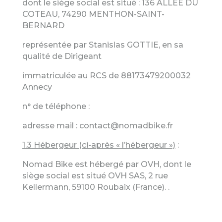
dont le siège social est situé :
136 ALLEE DU
COTEAU, 74290 MENTHON-SAINT-
BERNARD
représentée par
Stanislas GOTTIE
, en sa
qualité de
Dirigeant
immatriculée au RCS de
88173479200032
Annecy
n° de téléphone :
adresse mail :
contact@nomadbike.fr
1.3 Hébergeur (ci-après « l’hébergeur »)
:
Nomad Bike
est hébergé par
OVH
, dont le
siège social est situé
OVH SAS, 2 rue
Kellermann, 59100 Roubaix (France).
.