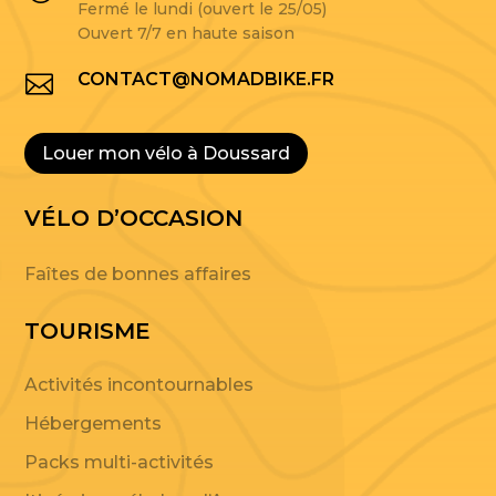
Fermé le lundi (ouvert le 25/05)
Ouvert 7/7 en haute saison
CONTACT@NOMADBIKE.FR

Louer mon vélo à Doussard
VÉLO D’OCCASION
Faîtes de bonnes affaires
TOURISME
Activités incontournables
Hébergements
Packs multi-activités